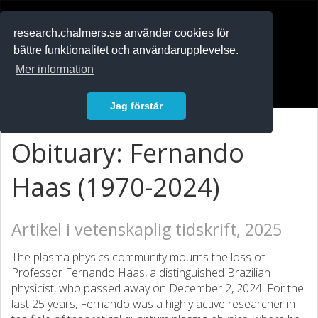
RESEARCH
.chalmers.se
research.chalmers.se använder cookies för
bättre funktionalitet och användarupplevelse.
In English
Mer information
Logga in
Jag förstår
Obituary: Fernando
Haas (1970-2024)
Artikel i vetenskaplig tidskrift, 2025
The plasma physics community mourns the loss of
Professor Fernando Haas, a distinguished Brazilian
physicist, who passed away on December 2, 2024. For the
last 25 years, Fernando was a highly active researcher in