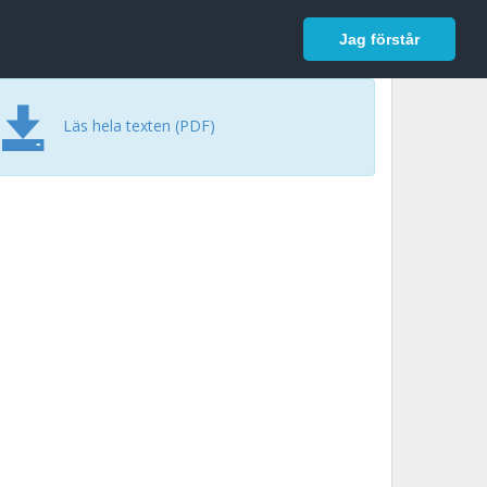
In English
Logga in
Jag förstår
Läs hela texten (PDF)