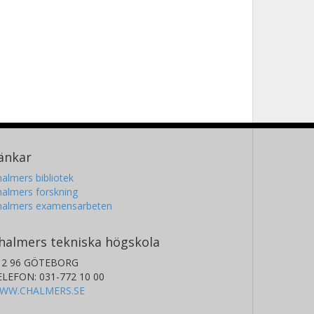
änkar
almers bibliotek
almers forskning
halmers examensarbeten
halmers tekniska högskola
12 96 GÖTEBORG
ELEFON: 031-772 10 00
WW.CHALMERS.SE