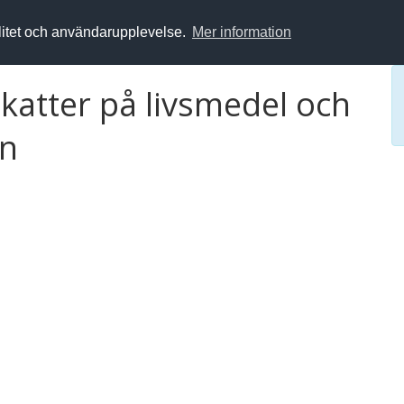
alitet och användarupplevelse.
Mer information
atter på livsmedel och
an