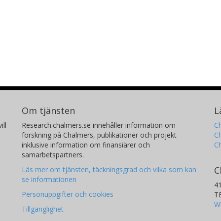
Om tjänsten
L
ill
Research.chalmers.se innehåller information om
Ch
forskning på Chalmers, publikationer och projekt
Ch
inklusive information om finansiärer och
C
samarbetspartners.
C
Läs mer om tjänsten, täckningsgrad och vilka som kan
se informationen
4
Personuppgifter och cookies
T
W
Tillgänglighet