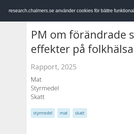
RESEARCH
.chalmers.se
research.chalmers.se använder cookies för bättre funktion
PM om förändrade sk
effekter på folkhäls
Rapport, 2025
Mat
Styrmedel
Skatt
styrmedel
mat
skatt