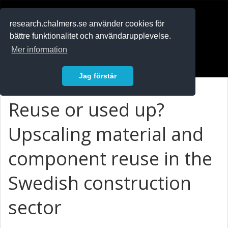
RESEARCH
.chalmers.se
research.chalmers.se använder cookies för
bättre funktionalitet och användarupplevelse.
In English
Mer information
Logga in
Jag förstår
Reuse or used up?
Upscaling material and
component reuse in the
Swedish construction
sector