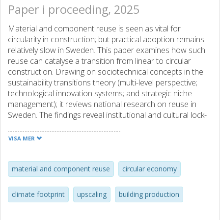
Paper i proceeding, 2025
Material and component reuse is seen as vital for
circularity in construction; but practical adoption remains
relatively slow in Sweden. This paper examines how such
reuse can catalyse a transition from linear to circular
construction. Drawing on sociotechnical concepts in the
sustainability transitions theory (multi-level perspective;
technological innovation systems; and strategic niche
management); it reviews national research on reuse in
Sweden. The findings reveal institutional and cultural lock-
ins; weak policy incentives; and inadequate market
infrastructure; all contributing to stagnation. A cohesive
VISA MER
framework is proposed to address these barriers through
multi-actor coalitions (e.g., policy bodies; major
construction firms; demolition contractors; and
material and component reuse
circular economy
environmental NGOs); demonstration projects; digital
platforms; regulatory reforms; and strategic public
climate footprint
upscaling
building production
procurement. The study expands the understanding of
construction sector’s circular transformation and offers