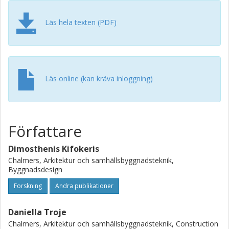
guidance on embedding reuse to improve resource
efficiency while maintaining performance.
Läs hela texten (PDF)
Läs online (kan kräva inloggning)
Författare
Dimosthenis Kifokeris
Chalmers, Arkitektur och samhällsbyggnadsteknik,
Byggnadsdesign
Forskning
Andra publikationer
Daniella Troje
Chalmers, Arkitektur och samhällsbyggnadsteknik, Construction