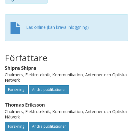
(ACPR), while significantly reducing computational
complexity compared to conventional generalized memory
polynomial (GMP), vector-switched GMP (VS-GMP), and
standalone BAPS models.
Läs online (kan kräva inloggning)
Författare
Shipra Shipra
Chalmers, Elektroteknik, Kommunikation, Antenner och Optiska
Nätverk
Forskning
Andra publikationer
Thomas Eriksson
Chalmers, Elektroteknik, Kommunikation, Antenner och Optiska
Nätverk
Forskning
Andra publikationer