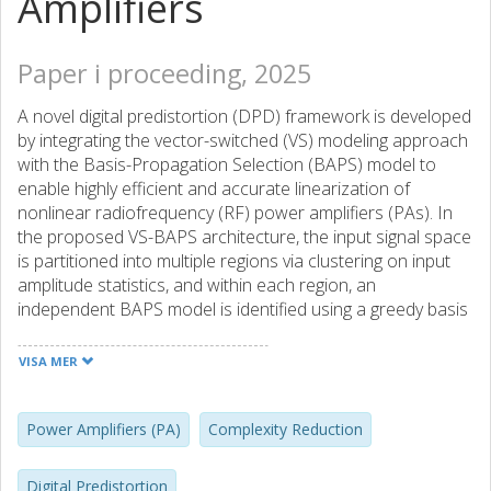
Amplifiers
Paper i proceeding, 2025
A novel digital predistortion (DPD) framework is developed
by integrating the vector-switched (VS) modeling approach
with the Basis-Propagation Selection (BAPS) model to
enable highly efficient and accurate linearization of
nonlinear radiofrequency (RF) power amplifiers (PAs). In
the proposed VS-BAPS architecture, the input signal space
is partitioned into multiple regions via clustering on input
amplitude statistics, and within each region, an
independent BAPS model is identified using a greedy basis
construction algorithm. This structure exploits the adaptive
local modeling capability of the VS model while
VISA MER
incorporating the complexity-optimized basis generation of
the BAPS approach. Experimental evaluations
demonstrate that the VS-BAPS model achieves superior
Power Amplifiers (PA)
Complexity Reduction
linearization performance in terms of normalized mean
square error (NMSE) and adjacent channel power ratio
Digital Predistortion