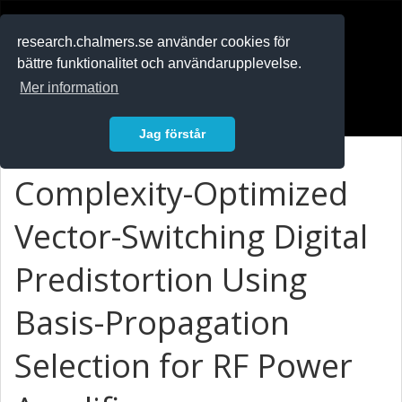
RESEARCH
.chalmers.se
research.chalmers.se använder cookies för
bättre funktionalitet och användarupplevelse.
In English
Mer information
Logga in
Jag förstår
Complexity-Optimized
Vector-Switching Digital
Predistortion Using
Basis-Propagation
Selection for RF Power