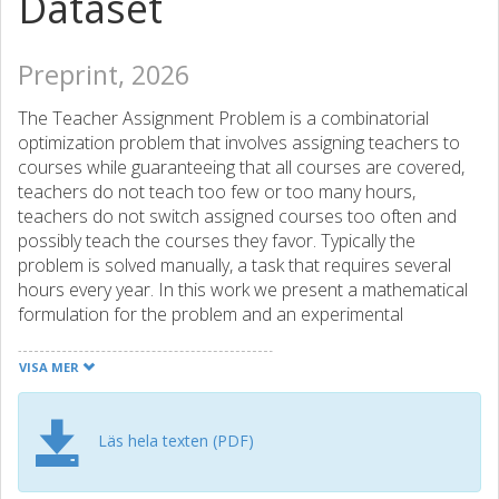
Dataset
Preprint, 2026
The Teacher Assignment Problem is a combinatorial
optimization problem that involves assigning teachers to
courses while guaranteeing that all courses are covered,
teachers do not teach too few or too many hours,
teachers do not switch assigned courses too often and
possibly teach the courses they favor. Typically the
problem is solved manually, a task that requires several
hours every year. In this work we present a mathematical
formulation for the problem and an experimental
evaluation of the model implemented using state-of-the-art
SMT, CP, and MILP solvers. The implementations are
VISA MER
tested over a real-world dataset provided by the Division
of Systems and Control at Chalmers University of
Technology, and produce teacher assignments with
Läs hela texten (PDF)
smaller workload deviation, a more even workload
distribution among the teachers, and a lower number of