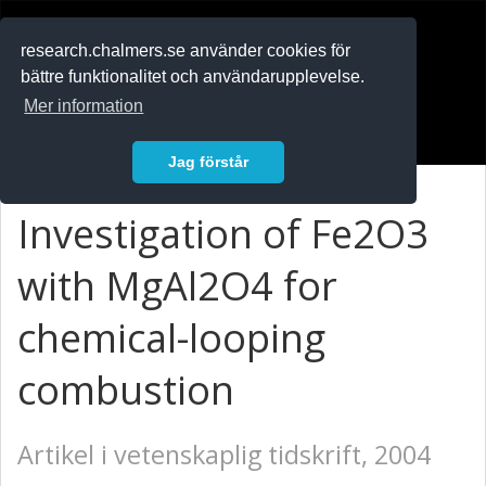
RESEARCH
.chalmers.se
research.chalmers.se använder cookies för
bättre funktionalitet och användarupplevelse.
In English
Mer information
Logga in
Jag förstår
Investigation of Fe2O3
with MgAl2O4 for
chemical-looping
combustion
Artikel i vetenskaplig tidskrift, 2004