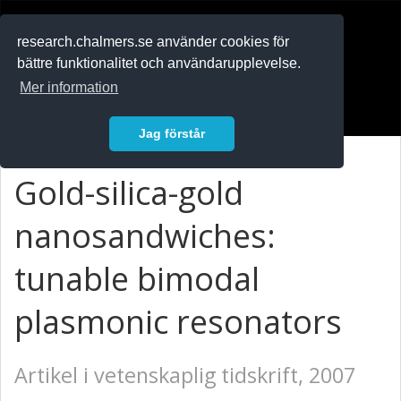
RESEARCH
.chalmers.se
research.chalmers.se använder cookies för
bättre funktionalitet och användarupplevelse.
In English
Mer information
Logga in
Jag förstår
Gold-silica-gold
nanosandwiches:
tunable bimodal
plasmonic resonators
Artikel i vetenskaplig tidskrift, 2007