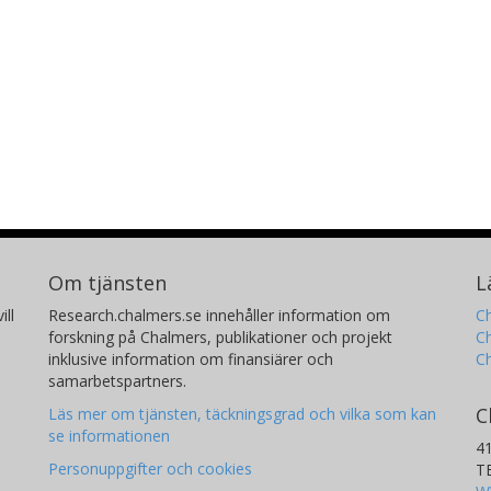
Om tjänsten
L
ill
Research.chalmers.se innehåller information om
Ch
forskning på Chalmers, publikationer och projekt
Ch
inklusive information om finansiärer och
C
samarbetspartners.
C
Läs mer om tjänsten, täckningsgrad och vilka som kan
se informationen
4
Personuppgifter och cookies
T