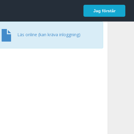
In English
Logga in
Jag förstår
Läs online (kan kräva inloggning)