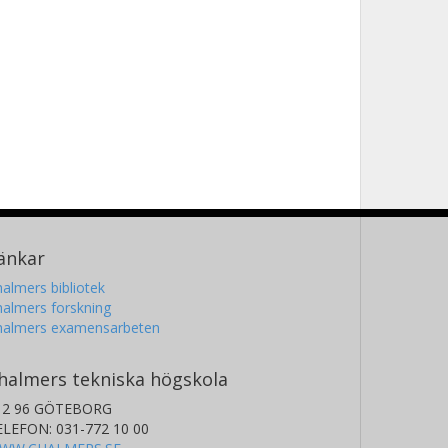
änkar
almers bibliotek
almers forskning
halmers examensarbeten
halmers tekniska högskola
12 96 GÖTEBORG
ELEFON: 031-772 10 00