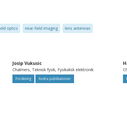
ield optics
near-field imaging
lens antennas
Josip Vukusic
H
Chalmers, Teknisk fysik, Fysikalisk elektronik
Ch
Forskning
Andra publikationer