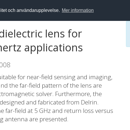
alitet och användarupplevelse.
Mer information
dielectric lens for
ertz applications
2008
suitable for near-field sensing and imaging,
d the far-field pattern of the lens are
ectromagnetic solver. Furthermore, the
designed and fabricated from Delrin.
far-field at 5 GHz and return loss versus
ng antenna are presented.