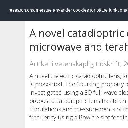
RESEARCH
.chalmers.se
research.chalmers.se använder cookies för bättre funktion
A novel catadioptric 
microwave and terah
Artikel i vetenskaplig tidskrift, 
A novel dielectric catadioptric lens, 
is presented. The focusing property an
investigated using a 3D full-wave el
proposed catadioptric lens has been 
Simulations and measurements of the 
frequency using a Bow-tie slot feedi