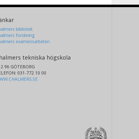
änkar
almers bibliotek
almers forskning
halmers examensarbeten
halmers tekniska högskola
12 96 GÖTEBORG
ELEFON: 031-772 10 00
WW.CHALMERS.SE