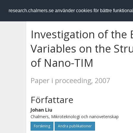
RESEARCH
.chalmers.se
research.chalmers.se använder cookies för bättre funktion
Investigation of the 
Variables on the St
of Nano-TIM
Paper i proceeding, 2007
Författare
Johan Liu
Chalmers, Mikroteknologi och nanovetenskap
Forskning
Andra publikationer