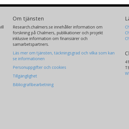
Om tjänsten
L
ill
Research.chalmers.se innehåller information om
Ch
forskning på Chalmers, publikationer och projekt
Ch
inklusive information om finansiärer och
C
samarbetspartners.
C
Läs mer om tjänsten, täckningsgrad och vilka som kan
se informationen
4
Personuppgifter och cookies
T
W
Tillgänglighet
Bibliografibearbetning