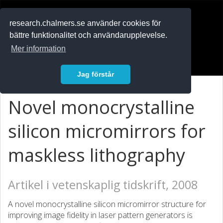
RESEARCH
.chalmers.se
research.chalmers.se använder cookies för
bättre funktionalitet och användarupplevelse.
In English
Mer information
Logga in
Jag förstår
Novel monocrystalline
silicon micromirrors for
maskless lithography
Artikel i vetenskaplig tidskrift, 2008
A novel monocrystalline silicon micromirror structure for
improving image fidelity in laser pattern generators is