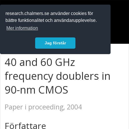
RESEARCH
.chalmers.se
research.chalmers.se använder cookies för
bättre funktionalitet och användarupplevelse.
In English
Mer information
Logga in
Jag förstår
40 and 60 GHz
frequency doublers in
90-nm CMOS
Paper i proceeding, 2004
Författare