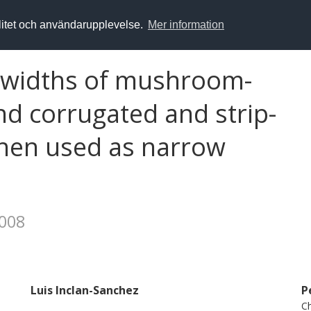
alitet och användarupplevelse.
Mer information
widths of mushroom-
nd corrugated and strip-
when used as narrow
2008
Luis Inclan-Sanchez
P
Ch