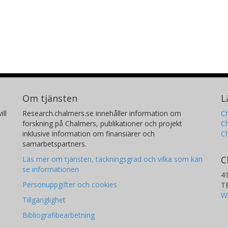
Om tjänsten
L
ill
Research.chalmers.se innehåller information om
Ch
forskning på Chalmers, publikationer och projekt
Ch
inklusive information om finansiärer och
C
samarbetspartners.
C
Läs mer om tjänsten, täckningsgrad och vilka som kan
se informationen
4
Personuppgifter och cookies
T
W
Tillgänglighet
Bibliografibearbetning