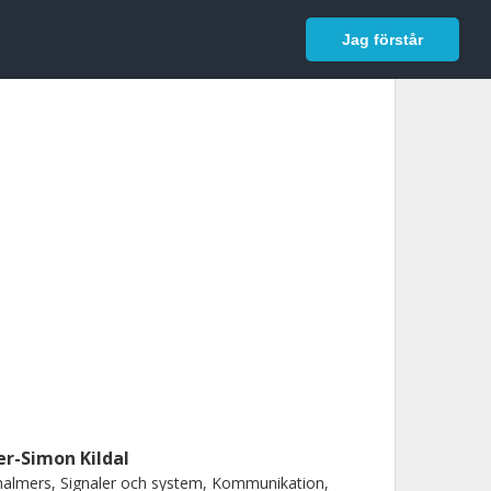
In English
Logga in
Jag förstår
er-Simon Kildal
almers, Signaler och system, Kommunikation,