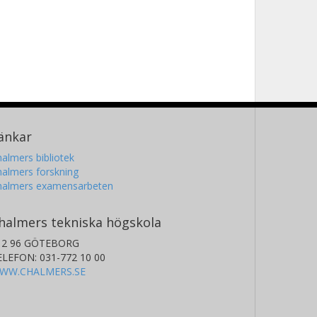
änkar
almers bibliotek
almers forskning
halmers examensarbeten
halmers tekniska högskola
12 96 GÖTEBORG
ELEFON: 031-772 10 00
WW.CHALMERS.SE