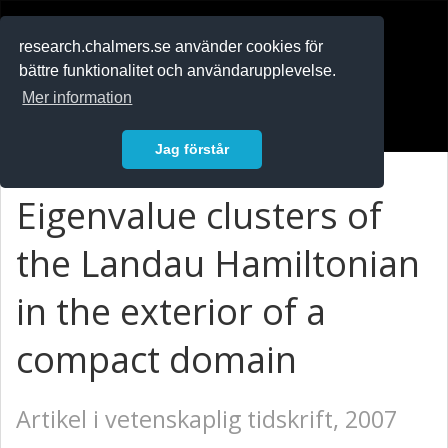
RESEARCH
.chalmers.se
research.chalmers.se använder cookies för
bättre funktionalitet och användarupplevelse.
In English
Mer information
Logga in
Jag förstår
Eigenvalue clusters of
the Landau Hamiltonian
in the exterior of a
compact domain
Artikel i vetenskaplig tidskrift, 2007