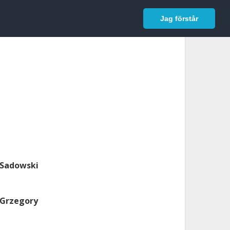
In English
Logga in
Jag förstår
. Sadowski
. Grzegory