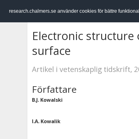
RESEARCH
.chalmers.se
research.chalmers.se använder cookies för bättre funktion
Electronic structure 
surface
Artikel i vetenskaplig tidskrift, 
Författare
B.J. Kowalski
I.A. Kowalik