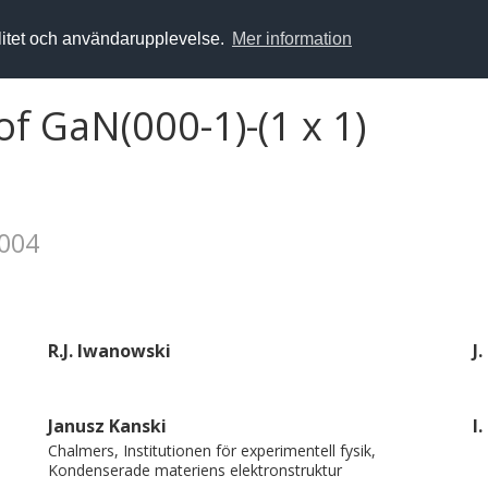
alitet och användarupplevelse.
Mer information
of GaN(000-1)-(1 x 1)
2004
R.J. Iwanowski
J
Janusz Kanski
I
Chalmers, Institutionen för experimentell fysik,
Kondenserade materiens elektronstruktur