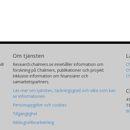
Om tjänsten
L
ill
Research.chalmers.se innehåller information om
Ch
forskning på Chalmers, publikationer och projekt
Ch
inklusive information om finansiärer och
C
samarbetspartners.
C
Läs mer om tjänsten, täckningsgrad och vilka som kan
se informationen
4
Personuppgifter och cookies
T
W
Tillgänglighet
Bibliografibearbetning