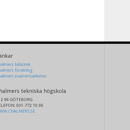
änkar
almers bibliotek
almers forskning
halmers examensarbeten
halmers tekniska högskola
12 96 GÖTEBORG
ELEFON: 031-772 10 00
WW.CHALMERS.SE