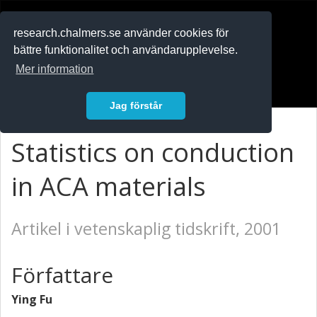
RESEARCH
.chalmers.se
research.chalmers.se använder cookies för
bättre funktionalitet och användarupplevelse.
In English
Mer information
Logga in
Jag förstår
Statistics on conduction
in ACA materials
Artikel i vetenskaplig tidskrift, 2001
Författare
Ying Fu