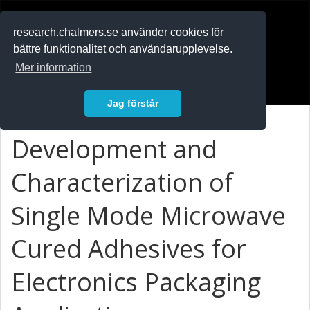
RESEARCH
.chalmers.se
research.chalmers.se använder cookies för
bättre funktionalitet och användarupplevelse.
In English
Mer information
Logga in
Jag förstår
Development and
Characterization of
Single Mode Microwave
Cured Adhesives for
Electronics Packaging