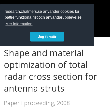
RESEARCH
.chalmers.se
research.chalmers.se använder cookies för
bättre funktionalitet och användarupplevelse.
In English
Mer information
Logga in
Jag förstår
Shape and material
optimization of total
radar cross section for
antenna struts
Paper i proceeding, 2008