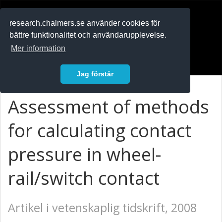
RESEARCH
.chalmers.se
research.chalmers.se använder cookies för
bättre funktionalitet och användarupplevelse.
In English
Mer information
Logga in
Jag förstår
Assessment of methods
for calculating contact
pressure in wheel-
rail/switch contact
Artikel i vetenskaplig tidskrift, 2008