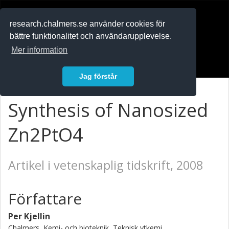
RESEARCH
.chalmers.se
research.chalmers.se använder cookies för
bättre funktionalitet och användarupplevelse.
In English
Mer information
Logga in
Jag förstår
Synthesis of Nanosized
Zn2PtO4
Artikel i vetenskaplig tidskrift, 2008
Författare
Per Kjellin
Chalmers, Kemi- och bioteknik, Teknisk ytkemi