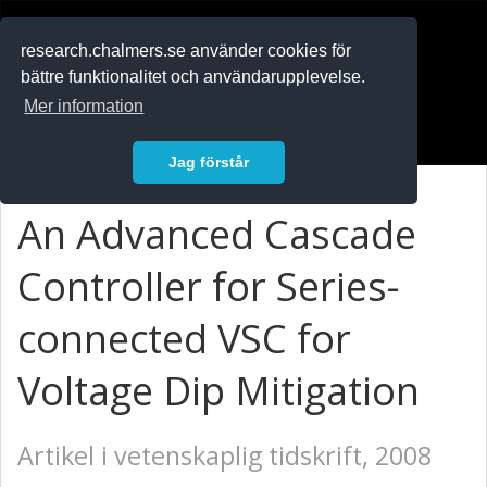
RESEARCH
.chalmers.se
research.chalmers.se använder cookies för
bättre funktionalitet och användarupplevelse.
In English
Mer information
Logga in
Jag förstår
An Advanced Cascade
Controller for Series-
connected VSC for
Voltage Dip Mitigation
Artikel i vetenskaplig tidskrift, 2008