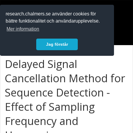
RESEARCH
.chalmers.se
research.chalmers.se använder cookies för
bättre funktionalitet och användarupplevelse.
In English
Mer information
Logga in
Jag förstår
Delayed Signal
Cancellation Method for
Sequence Detection -
Effect of Sampling
Frequency and