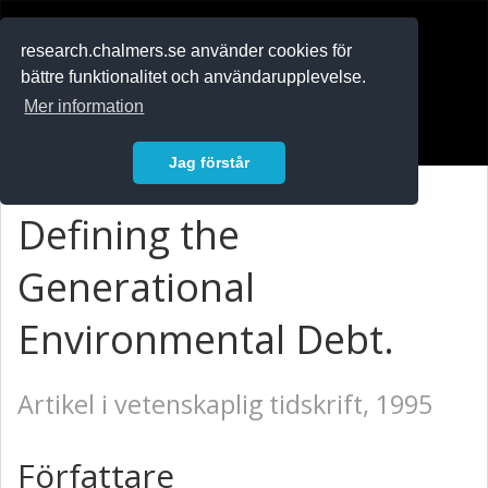
RESEARCH
.chalmers.se
research.chalmers.se använder cookies för
bättre funktionalitet och användarupplevelse.
In English
Mer information
Logga in
Jag förstår
Defining the
Generational
Environmental Debt.
Artikel i vetenskaplig tidskrift, 1995
Författare