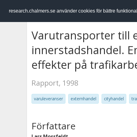
RESEARCH
.chalmers.se
research.chalmers.se använder cookies för bättre funktion
Varutransporter till
innerstadshandel. E
effekter på trafikarb
Rapport, 1998
varuleveranser
externhandel
cityhandel
tr
Författare
Lars Mossfeldt