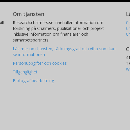
Om tjänsten
L
ill
Research.chalmers.se innehåller information om
Ch
forskning på Chalmers, publikationer och projekt
Ch
inklusive information om finansiärer och
C
samarbetspartners.
C
Läs mer om tjänsten, täckningsgrad och vilka som kan
se informationen
4
Personuppgifter och cookies
T
W
Tillgänglighet
Bibliografibearbetning