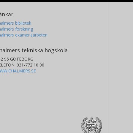
änkar
almers bibliotek
almers forskning
halmers examensarbeten
halmers tekniska högskola
12 96 GÖTEBORG
ELEFON: 031-772 10 00
WW.CHALMERS.SE