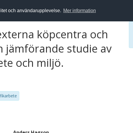
alitet och användarupplevelse.
Mer information
 externa köpcentra och
n jämförande studie av
ete och miljö.
afikarbete
Anders Hagson