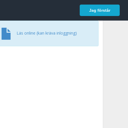
In English
Logga in
Jag förstår
Läs online (kan kräva inloggning)