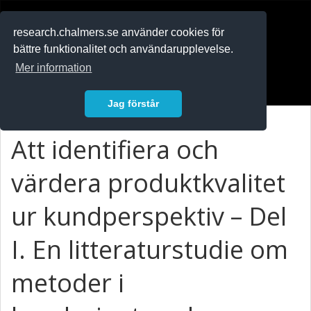
RESEARCH
.chalmers.se
research.chalmers.se använder cookies för
bättre funktionalitet och användarupplevelse.
In English
Mer information
Logga in
Jag förstår
Att identifiera och
värdera produktkvalitet
ur kundperspektiv – Del
I. En litteraturstudie om
metoder i