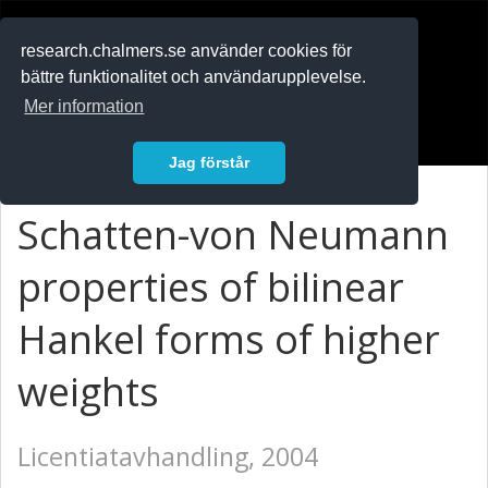
RESEARCH
.chalmers.se
research.chalmers.se använder cookies för
bättre funktionalitet och användarupplevelse.
In English
Mer information
Logga in
Jag förstår
Schatten-von Neumann
properties of bilinear
Hankel forms of higher
weights
Licentiatavhandling, 2004