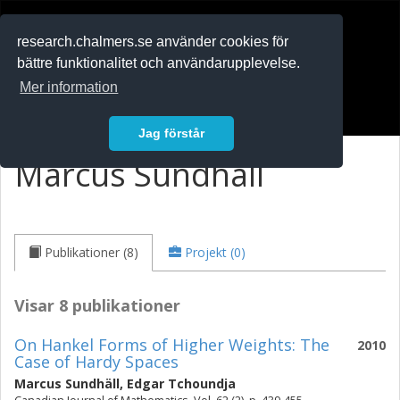
RESEARCH
.chalmers.se
research.chalmers.se använder cookies för
bättre funktionalitet och användarupplevelse.
In English
Mer information
Logga in
Jag förstår
Marcus Sundhäll
Publikationer (8)
Projekt (0)
Visar 8 publikationer
On Hankel Forms of Higher Weights: The
2010
Case of Hardy Spaces
Marcus Sundhäll
,
Edgar Tchoundja