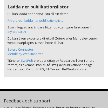
Ladda ner publikationslistor
Du kan ladda ner denna lista till din dator.
Filtrera och ladda ner publikationslista
Som inloggad användare hittar du ytterligare funktioner i
MyResearch
.
Du kan även exportera direkt till Zotero eller Mendeley genom
webbläsarplugins. Dessa hittar du här:
Zotero Connector
Mendeley Web Importer
Tjänsten
SwePub
erbjuder uttag av Researchs listor i andra
format, till exempel kan du få uttag av publikationer enligt
Harvard och Oxford i .RIS, BibTex och RefWorks-format.
Feedback och support
Om du har frågor, behöver hjälp, hittar en bugg eller vill ge