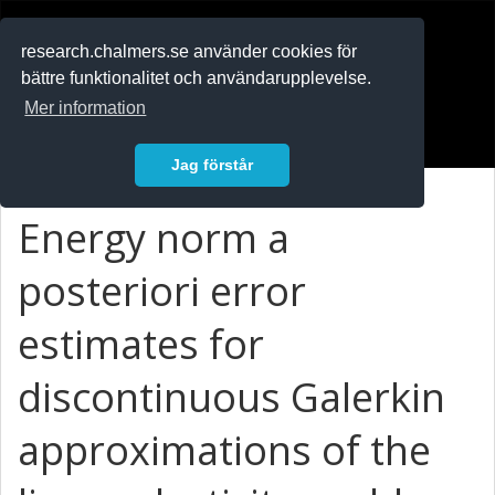
RESEARCH
.chalmers.se
research.chalmers.se använder cookies för
bättre funktionalitet och användarupplevelse.
In English
Mer information
Logga in
Jag förstår
Energy norm a
posteriori error
estimates for
discontinuous Galerkin
approximations of the