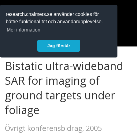
RESEARCH
.chalmers.se
research.chalmers.se använder cookies för
bättre funktionalitet och användarupplevelse.
In English
Mer information
Logga in
Jag förstår
Bistatic ultra-wideband
SAR for imaging of
ground targets under
foliage
Övrigt konferensbidrag, 2005