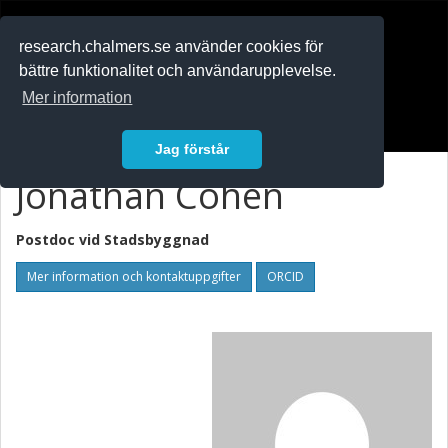
RESEARCH
.chalmers.se
research.chalmers.se använder cookies för
bättre funktionalitet och användarupplevelse.
In English
Mer information
Logga in
Jag förstår
Jonathan Cohen
Postdoc vid
Stadsbyggnad
Mer information och kontaktuppgifter
ORCID