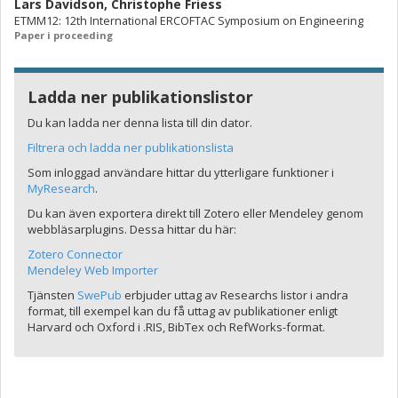
Lars Davidson
,
Christophe Friess
ETMM12: 12th International ERCOFTAC Symposium on Engineering
Paper i proceeding
Ladda ner publikationslistor
Du kan ladda ner denna lista till din dator.
Filtrera och ladda ner publikationslista
Som inloggad användare hittar du ytterligare funktioner i
MyResearch
.
Du kan även exportera direkt till Zotero eller Mendeley genom
webbläsarplugins. Dessa hittar du här:
Zotero Connector
Mendeley Web Importer
Tjänsten
SwePub
erbjuder uttag av Researchs listor i andra
format, till exempel kan du få uttag av publikationer enligt
Harvard och Oxford i .RIS, BibTex och RefWorks-format.