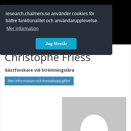
RESEARCH
.chalmers.se
research.chalmers.se använder cookies för
bättre funktionalitet och användarupplevelse.
In English
Mer information
Logga in
Jag förstår
Christophe Friess
Gästforskare vid
Strömningslära
Mer information och kontaktuppgifter