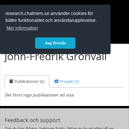
RESEARCH
.chalmers.se
research.chalmers.se använder cookies för
bättre funktionalitet och användarupplevelse.
In English
Mer information
Logga in
Jag förstår
John-Fredrik Grönvall
Publikationer (0)
Projekt (3)
Det finns inga publikationer att visa.
Feedback och support
Om du har frågor, behöver hjälp, hittar en bugg eller vill ge