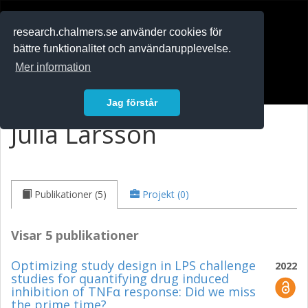
RESEARCH
.chalmers.se
research.chalmers.se använder cookies för
bättre funktionalitet och användarupplevelse.
In English
Mer information
Logga in
Jag förstår
Julia Larsson
Publikationer (5)
Projekt (0)
Visar 5 publikationer
Optimizing study design in LPS challenge
2022
studies for quantifying drug induced
inhibition of TNFα response: Did we miss
the prime time?