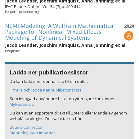
Jacob Leander
,
Joachim Almquist
,
Anna Johnning
et al
IFAC-PapersOnLine. Vol. 54 (7), p. 409-414
Paper i proceeding
NLMEModeling: A Wolfram Mathematica
2020
Package for Nonlinear Mixed Effects
Modeling of Dynamical Systems
Jacob Leander
,
Joachim Almquist
,
Anna Johnning
et al
Preprint
Ladda ner publikationslistor
Du kan ladda ner denna lista till din dator.
Filtrera och ladda ner publikationslista
Som inloggad användare hittar du ytterligare funktioner i
MyResearch
.
Du kan även exportera direkt till Zotero eller Mendeley genom
webbläsarplugins. Dessa hittar du här:
Zotero Connector
Mendeley Web Importer