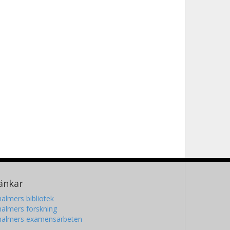
änkar
almers bibliotek
almers forskning
halmers examensarbeten