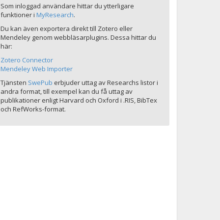
Som inloggad användare hittar du ytterligare
funktioner i
MyResearch
.
Du kan även exportera direkt till Zotero eller
Mendeley genom webbläsarplugins. Dessa hittar du
här:
Zotero Connector
Mendeley Web Importer
Tjänsten
SwePub
erbjuder uttag av Researchs listor i
andra format, till exempel kan du få uttag av
publikationer enligt Harvard och Oxford i .RIS, BibTex
och RefWorks-format.