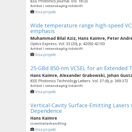
IEEE Photonics Journal. Vol. 18 (3)
Artikel i vetenskaplig tidskrift
Visa projekt
Wide temperature range high-speed VCS
emphasis
Muhammad Bilal Aziz
,
Hans Kaimre
,
Peter Andr
Optics Express. Vol. 33 (20), p. 42092-42103
Artikel i vetenskaplig tidskrift
Visa projekt
25-GBd 850-nm VCSEL for an Extended
Hans Kaimre
,
Alexander Grabowski
,
Johan Gust
IEEE Photonics Technology Letters. Vol. 37 (6), p. 369-372
Artikel i vetenskaplig tidskrift
Visa projekt
Vertical-Cavity Surface-Emitting Lase
Dependence
Hans Kaimre
Licentiatavhandling
Visa projekt