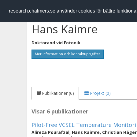
RESEARCH
.chalmers.se
research.chalmers.se använder cookies för bättre funktion
Hans Kaimre
Doktorand vid
Fotonik
Mer information och kontaktuppgifter
Publikationer (6)
Projekt (0)
Visar 6 publikationer
Pilot-Free VCSEL Temperature Monitorin
Alireza Pourafzal
,
Hans Kaimre
,
Christian Häger