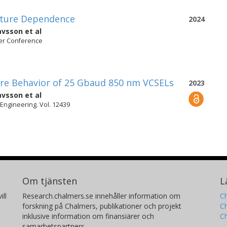
ature Dependence
2024
avsson
et al
ser Conference
re Behavior of 25 Gbaud 850 nm VCSELs
2023
avsson
et al
 Engineering. Vol. 12439
Om tjänsten
L
ill
Research.chalmers.se innehåller information om
Ch
forskning på Chalmers, publikationer och projekt
Ch
inklusive information om finansiärer och
C
samarbetspartners.