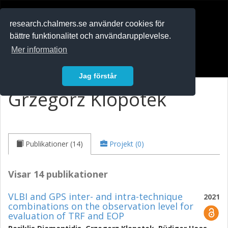
RESEARCH
.chalmers.se
research.chalmers.se använder cookies för
bättre funktionalitet och användarupplevelse.
In English
Mer information
Logga in
Jag förstår
Grzegorz Klopotek
Publikationer (14)
Projekt (0)
Visar 14 publikationer
VLBI and GPS inter- and intra-technique
2021
combinations on the observation level for
evaluation of TRF and EOP