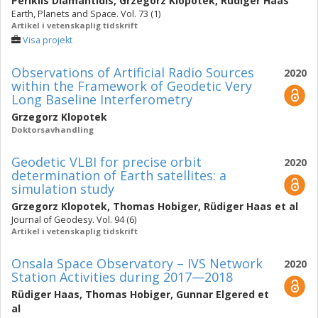
Periklis Diamantidis
,
Grzegorz Klopotek
,
Rüdiger Haas
Earth, Planets and Space. Vol. 73 (1)
Artikel i vetenskaplig tidskrift
Visa projekt
Observations of Artificial Radio Sources
2020
within the Framework of Geodetic Very
Long Baseline Interferometry
Grzegorz Klopotek
Doktorsavhandling
Geodetic VLBI for precise orbit
2020
determination of Earth satellites: a
simulation study
Grzegorz Klopotek
,
Thomas Hobiger
,
Rüdiger Haas
et al
Journal of Geodesy. Vol. 94 (6)
Artikel i vetenskaplig tidskrift
Onsala Space Observatory – IVS Network
2020
Station Activities during 2017—2018
Rüdiger Haas
,
Thomas Hobiger
,
Gunnar Elgered
et
al