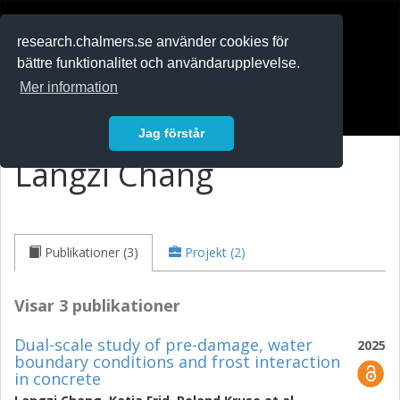
RESEARCH
.chalmers.se
research.chalmers.se använder cookies för
bättre funktionalitet och användarupplevelse.
In English
Mer information
Logga in
Jag förstår
Langzi Chang
Publikationer (3)
Projekt (2)
Visar 3 publikationer
Dual-scale study of pre-damage, water
2025
boundary conditions and frost interaction
in concrete