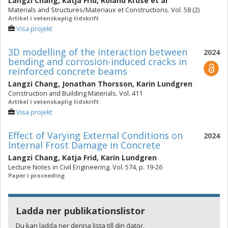
Langzi Chang
,
Katja Frid
,
Roland Kruse
et al
Materials and Structures/Materiaux et Constructions. Vol. 58 (2)
Artikel i vetenskaplig tidskrift
Visa projekt
3D modelling of the interaction between
2024
bending and corrosion-induced cracks in
reinforced concrete beams
Langzi Chang
,
Jonathan Thorsson
,
Karin Lundgren
Construction and Building Materials. Vol. 411
Artikel i vetenskaplig tidskrift
Visa projekt
Effect of Varying External Conditions on
2024
Internal Frost Damage in Concrete
Langzi Chang
,
Katja Frid
,
Karin Lundgren
Lecture Notes in Civil Engineering. Vol. 574, p. 19-26
Paper i proceeding
Ladda ner publikationslistor
Du kan ladda ner denna lista till din dator.