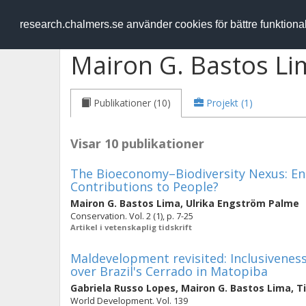
RESEARCH
.chalmers.se
research.chalmers.se använder cookies för bättre funktion
Mairon G. Bastos Li
Publikationer (10)
Projekt (1)
Visar 10 publikationer
The Bioeconomy–Biodiversity Nexus: En
Contributions to People?
Mairon G. Bastos Lima
,
Ulrika Engström Palme
Conservation. Vol. 2 (1), p. 7-25
Artikel i vetenskaplig tidskrift
Maldevelopment revisited: Inclusiveness
over Brazil's Cerrado in Matopiba
Gabriela Russo Lopes
,
Mairon G. Bastos Lima
,
T
World Development. Vol. 139