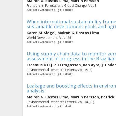
Mairon G. Bastos Lima
,
Martin Persson
Frontiers in Forests and Global Change. Vol. 3
Artikel i vetenskaplig tidskrift
When international sustainability fram
sustainable development goals and agr
Karen M. Siegel
,
Mairon G. Bastos Lima
World Development. Vol. 135
Artikel i vetenskaplig tidskrift
Using supply chain data to monitor ze
assessment of progress in the Brazilian
Erasmus K.H.J. Zu Ermgassen
,
Ben Ayre
,
J. Godar
Environmental Research Letters. Vol. 15 (3)
Artikel i vetenskaplig tidskrift
Leakage and boosting effects in enviro
analysis
Mairon G. Bastos Lima
,
Martin Persson
,
Patrick
Environmental Research Letters. Vol. 14 (10)
Artikel i vetenskaplig tidskrift