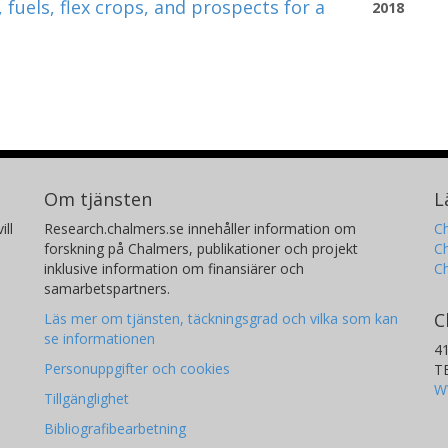
fuels, flex crops, and prospects for a
2018
Om tjänsten
L
ill
Research.chalmers.se innehåller information om
Ch
forskning på Chalmers, publikationer och projekt
Ch
inklusive information om finansiärer och
C
samarbetspartners.
C
Läs mer om tjänsten, täckningsgrad och vilka som kan
se informationen
4
Personuppgifter och cookies
T
W
Tillgänglighet
Bibliografibearbetning