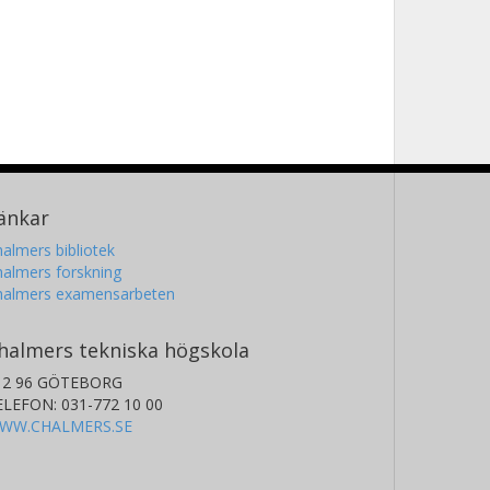
änkar
almers bibliotek
almers forskning
halmers examensarbeten
halmers tekniska högskola
12 96 GÖTEBORG
ELEFON: 031-772 10 00
WW.CHALMERS.SE