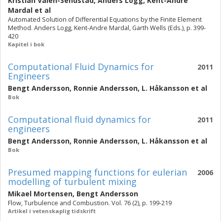
Kristian Valen-Sendstad
,
Anders Logg
,
Kent-Andre
Mardal
et al
Automated Solution of Differential Equations by the Finite Element
Method. Anders Logg, Kent-Andre Mardal, Garth Wells (Eds.), p. 399-
420
Kapitel i bok
Computational Fluid Dynamics for
2011
Engineers
Bengt Andersson
,
Ronnie Andersson
,
L. Håkansson
et al
Bok
Computational fluid dynamics for
2011
engineers
Bengt Andersson
,
Ronnie Andersson
,
L. Håkansson
et al
Bok
Presumed mapping functions for eulerian
2006
modelling of turbulent mixing
Mikael Mortensen
,
Bengt Andersson
Flow, Turbulence and Combustion. Vol. 76 (2), p. 199-219
Artikel i vetenskaplig tidskrift