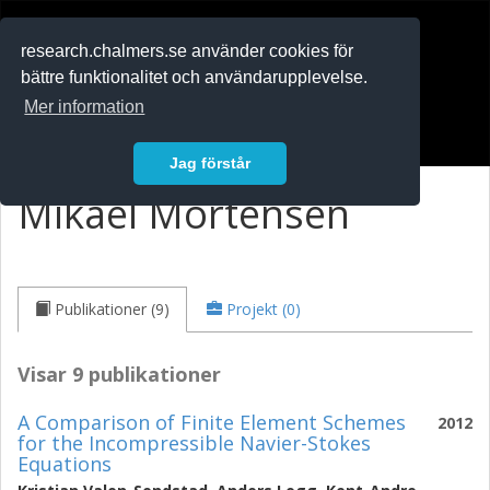
RESEARCH
.chalmers.se
research.chalmers.se använder cookies för
bättre funktionalitet och användarupplevelse.
In English
Mer information
Logga in
Jag förstår
Mikael Mortensen
Publikationer (9)
Projekt (0)
Visar 9 publikationer
A Comparison of Finite Element Schemes
2012
for the Incompressible Navier-Stokes
Equations