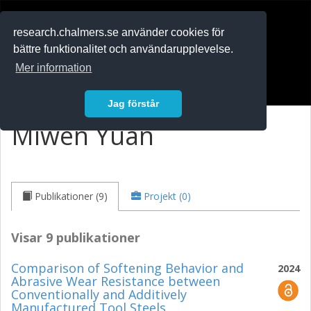
RESEARCH
.chalmers.se
research.chalmers.se använder cookies för
bättre funktionalitet och användarupplevelse.
In English
Mer information
Logga in
Jag förstår
Miwen Yuan
Publikationer (9)
Projekt (0)
Visar 9 publikationer
Comparison of Softening Behavior and
2024
Abrasive Wear Resistance between
Conventionally and Additively
Manufactured Tool Steels