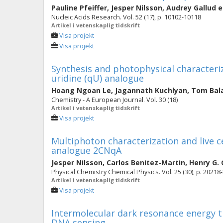
Pauline Pfeiffer
,
Jesper Nilsson
,
Audrey Gallud
e
Nucleic Acids Research. Vol. 52 (17), p. 10102-10118
Artikel i vetenskaplig tidskrift
Visa projekt
Visa projekt
Synthesis and photophysical characteriz
uridine (qU) analogue
Hoang Ngoan Le
,
Jagannath Kuchlyan
,
Tom Bal
Chemistry - A European Journal. Vol. 30 (18)
Artikel i vetenskaplig tidskrift
Visa projekt
Multiphoton characterization and live c
analogue 2CNqA
Jesper Nilsson
,
Carlos Benitez-Martin
,
Henry G.
Physical Chemistry Chemical Physics. Vol. 25 (30), p. 20218
Artikel i vetenskaplig tidskrift
Visa projekt
Intermolecular dark resonance energy t
DNA sensing