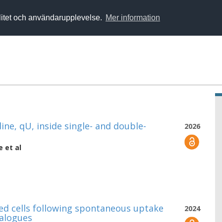
alitet och användarupplevelse.
Mer information
ine, qU, inside single- and double-
2026
e
et al
ed cells following spontaneous uptake
2024
nalogues