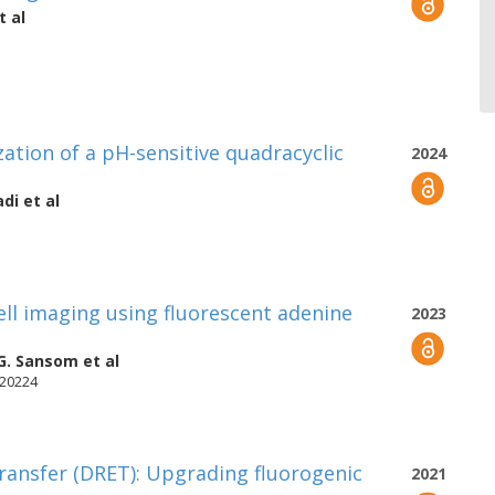
t al
ation of a pH-sensitive quadracyclic
2024
adi
et al
ell imaging using fluorescent adenine
2023
 G. Sansom
et al
-20224
ransfer (DRET): Upgrading fluorogenic
2021