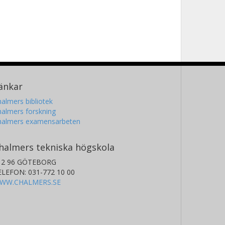
änkar
almers bibliotek
almers forskning
halmers examensarbeten
halmers tekniska högskola
12 96 GÖTEBORG
ELEFON: 031-772 10 00
WW.CHALMERS.SE