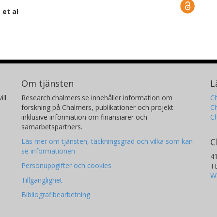
t
et al
Om tjänsten
L
ill
Research.chalmers.se innehåller information om
Ch
forskning på Chalmers, publikationer och projekt
Ch
inklusive information om finansiärer och
C
samarbetspartners.
C
Läs mer om tjänsten, täckningsgrad och vilka som kan
se informationen
4
Personuppgifter och cookies
T
W
Tillgänglighet
Bibliografibearbetning