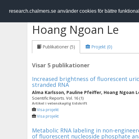
RESEARCH
.chalmers.se
research.chalmers.se använder cookies för bättre funktion
Hoang Ngoan Le
Publikationer (5)
Projekt (0)
Visar 5 publikationer
Increased brightness of fluorescent urid
stranded RNA
Alma Karlsson
,
Pauline Pfeiffer
,
Hoang Ngoan L
Scientific Reports. Vol. 16 (1)
Artikel i vetenskaplig tidskrift
Visa projekt
Visa projekt
Metabolic RNA labeling in non-engineer
of fluorescent nucleoside phosphate a