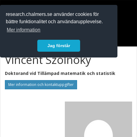
RESEARCH
.chalmers.se
research.chalmers.se använder cookies för
bättre funktionalitet och användarupplevelse.
In English
Mer information
Logga in
Jag förstår
Vincent Szolnoky
Doktorand vid
Tillämpad matematik och statistik
Mer information och kontaktuppgifter