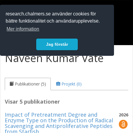
RESEARCH
.chalmers.se
research.chalmers.se använder cookies för
bättre funktionalitet och användarupplevelse.
In English
Mer information
Logga in
Jag förstår
Naveen Kumar Vate
Publikationer (5)
Projekt (0)
Visar 5 publikationer
Impact of Pretreatment Degree and
2026
Enzyme Type on the Production of Radical
Scavenging and Antiproliferative Peptides
from Starfish