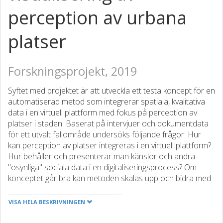
perception av urbana
platser
Forskningsprojekt, 2019
Syftet med projektet är att utveckla ett testa koncept för en
automatiserad metod som integrerar spatiala, kvalitativa
data i en virtuell plattform med fokus på perception av
platser i staden. Baserat på intervjuer och dokumentdata
för ett utvalt fallområde undersöks följande frågor: Hur
kan perception av platser integreras i en virtuell plattform?
Hur behåller och presenterar man känslor och andra
"osynliga" sociala data i en digitaliseringsprocess? Om
konceptet går bra kan metoden skalas upp och bidra med
en ny dimension till traditionell analys av stadsmiljöer.
Projektet länkar till två pågående forskningsprojekt på
VISA HELA BESKRIVNINGEN
Chalmers: ”Stitching the city” och ”Virtual City @ Chalmers”.