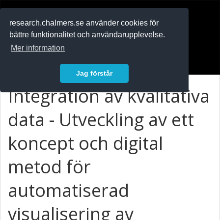
RESEARCH
.chalmers.se
research.chalmers.se använder cookies för
bättre funktionalitet och användarupplevelse.
In English
Mer information
Logga in
Jag förstår
Integration av kvalitativa
data - Utveckling av ett
koncept och digital
metod för
automatiserad
visualisering av