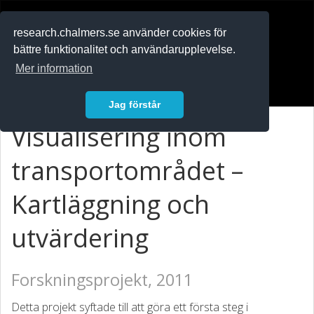
RESEARCH
.chalmers.se
research.chalmers.se använder cookies för
bättre funktionalitet och användarupplevelse.
In English
Mer information
Logga in
Jag förstår
Visualisering inom
transportområdet –
Kartläggning och
utvärdering
Forskningsprojekt, 2011
​Detta projekt syftade till att göra ett första steg i