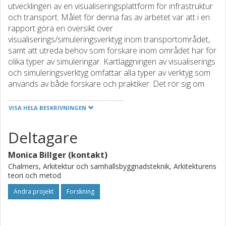
utvecklingen av en visualiseringsplattform för infrastruktur
och transport. Målet för denna fas av arbetet var att i en
rapport göra en översikt över
visualiserings/simuleringsverktyg inom transportområdet,
samt att utreda behov som forskare inom området har för
olika typer av simuleringar. Kartläggningen av visualiserings
och simuleringsverktyg omfattar alla typer av verktyg som
används av både forskare och praktiker. Det rör sig om
simulering av flöden på trafik- så väl som transportnivå.
VISA HELA BESKRIVNINGEN
Deltagare
Monica Billger (kontakt)
Chalmers, Arkitektur och samhällsbyggnadsteknik, Arkitekturens
teori och metod
Andra projekt
Forskning