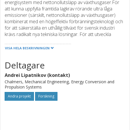
energisystem med nettonollutsläpp av växthusgaser.För
att kunna uppfylla framtida lagkrav rörande ultra låga
emissioner (särskilt, nettonollutsläpp av växthusgaser)
kombinerat med en högeffektiv förbränningsteknologi och
för att säkerställa en uthållig tillväxt för svensk industri
krävs radikalt nya tekniska lösningar. För att utveckla
sådana lösningar och för att kunna tillverka miljövänliga
och högeffektiva förbränningsmotorer behöver fordons-
VISA HELA BESKRIVNINGEN
och gasturbinindustrin tillgång till icke-stationära
flerdimensionella numeriska simuleringsverktyg. För att ett
Deltagare
simuleringsprogram skall kunna bli ett värdefullt verktyg
inom FoU behövs inte bara en effektiv beräkningsmjukvara
Andrei Lipatnikov (kontakt)
utan även djup förståelse för fysikaliska mekanismer som
Chalmers, Mechanical Engineering, Energy Conversion and
styr förbränningshastighet och utsläpp.För att uppnå detta
Propulsion Systems
föreslås detta projekt som syftar till att utveckla en
Andra projekt
Forskning
prediktiv och effektiv modell för CFD-forskning om
turbulent förbränning av väte. Modelleringen kommer att
utforska grundläggande problem som starkt utmanar
förbränningsforskare. Det problemet består av de stora
effekterna av skillnader i de molekylära