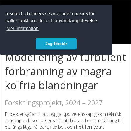
RESEARCH
.chalmers.se
research.chalmers.se använder cookies för
bättre funktionalitet och användarupplevelse.
In English
Mer information
Logga in
Jag förstår
Modellering av turbulent
förbränning av magra
kolfria blandningar
Forskningsprojekt, 2024 – 2027
Projektet syftar till att bygga upp vetenskaplig och teknisk
kunskap och kompetens för att bidra till en omställning till
ett långsiktigt hållbart, flexibelt och helt förnybart