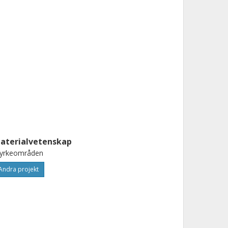
aterialvetenskap
tyrkeområden
Andra projekt