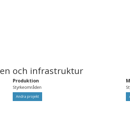
en och infrastruktur
Produktion
M
Styrkeområden
S
Andra projekt