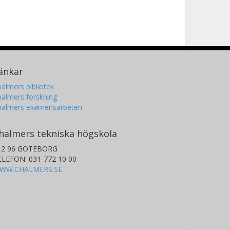
änkar
almers bibliotek
almers forskning
halmers examensarbeten
halmers tekniska högskola
12 96 GÖTEBORG
ELEFON: 031-772 10 00
WW.CHALMERS.SE