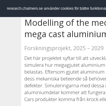
RESEARCH
.chalmers.se
research.chalmers.se använder cookies för bättre funktion
Modelling of the me
mega cast aluminiu
Forskningsprojekt, 2025 – 2029
Det här projektet syftar till att utve
simulera hur megagjutet aluminium 
belastas. Eftersom gjutet aluminium 
dess mekaniska beteende så behöver 
defekter. Simuleringarna med dessa m
aluminiumdelar kommer att fungera v
Cars produkter komma från krock eller