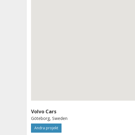
att tillverka högpresterande, kostnad
Volvo Cars
Göteborg, Sweden
Andra projekt