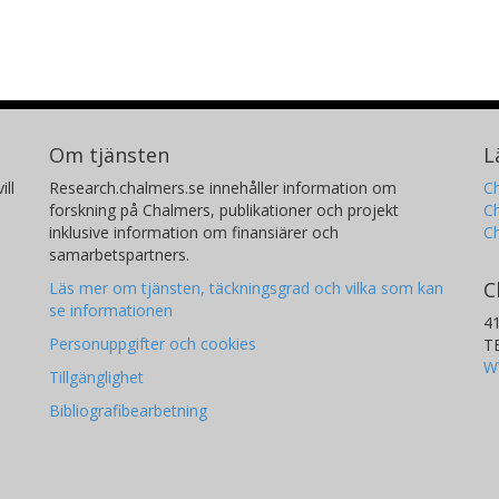
Om tjänsten
L
ill
Research.chalmers.se innehåller information om
Ch
forskning på Chalmers, publikationer och projekt
Ch
inklusive information om finansiärer och
C
samarbetspartners.
C
Läs mer om tjänsten, täckningsgrad och vilka som kan
se informationen
4
Personuppgifter och cookies
T
W
Tillgänglighet
Bibliografibearbetning