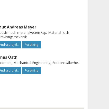
nut Andreas Meyer
dustri- och materialvetenskap, Material- och
eräkningsmekanik
Andra projekt
Forskning
onas Östh
almers, Mechanical Engineering, Fordonssäkerhet
Andra projekt
Forskning