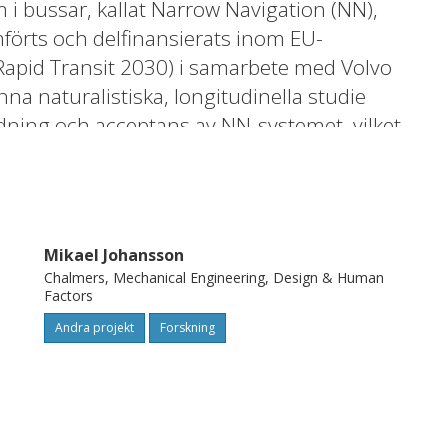
 i bussar, kallat Narrow Navigation (NN),
förts och delfinansierats inom EU-
apid Transit 2030) i samarbete med Volvo
na naturalistiska, longitudinella studie
dning och acceptans av NN-systemet, vilket
cessen, en uppgift som ofta beskrivs som
Studien analyserade hur förarnas upplevelse
samt utvärderade passagerarkomfort vid
systemet.
Mikael Johansson
Chalmers, Mechanical Engineering, Design & Human
Factors
NN-systemet trafikerade en 13 km lång
Andra projekt
Forskning
e. Fem yrkesförare från Svealandstrafiken AB
od efter en tre dagar lång utbildning. Data
och körloggar. Passagerarkomfort
mförde automatiserade och manuella