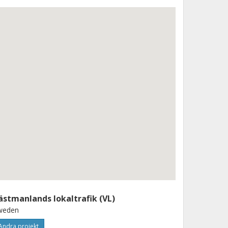
ästmanlands lokaltrafik (VL)
weden
Andra projekt