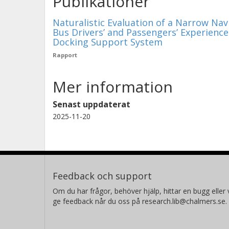
Publikationer
ett större urval och analysera mer d
användarupplevelse och acceptans i ol
Naturalistic Evaluation of a Narrow Nav
Bus Drivers’ and Passengers’ Experien
(ii) Utforska hur ett NN-system med 
Docking Support System
objektidentifiering, autobroms och ad
Rapport
verklig kollektivtrafik.
Mer information
(iii) Bedöma de potentiella ekonomis
minskat slitage på däck och hjulaxlar
Senast uppdaterat
2025-11-20
överkroppsbesvär.
Feedback och support
Om du har frågor, behöver hjälp, hittar en bugg eller v
ge feedback når du oss på research.lib@chalmers.se.