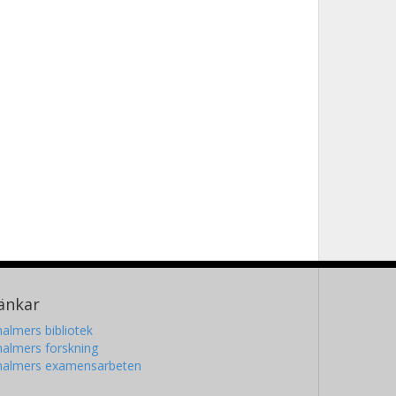
änkar
almers bibliotek
almers forskning
halmers examensarbeten