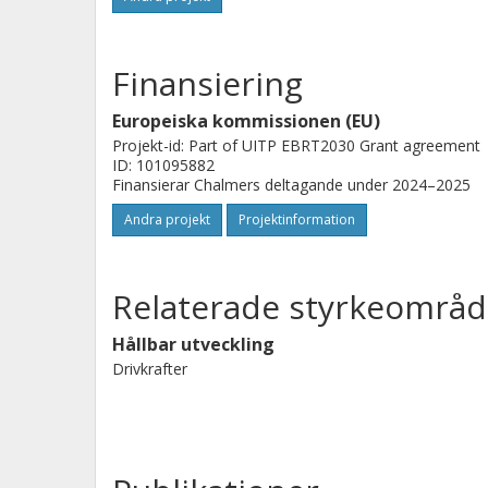
problematiska på grund av långsam oc
systemet mindre lämpligt för att smidig
Finansiering
Överlämningar av kontroll förbättra
mjukare överlämningar och mer anpa
Europeiska kommissionen (EU)
Projekt-id: Part of UITP EBRT2030 Grant agreement
övrig trafikmiljö). LED-indikatorer f
ID: 101095882
omgivande buller.
Finansierar Chalmers deltagande under 2024–2025
Slutsats
Andra projekt
Projektinformation
NN-systemet visar stor potential för 
förarergonomi och passagerarkomfort
Relaterade styrkeområd
utkörningar från hållplatser samt ko
Hållbar utveckling
utveckling.
Drivkrafter
Framtida forskningsinriktning
Framtida forskning bör därför:
(i) Undersöka de potentiella förde