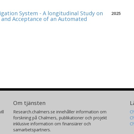
etaljerat hur körbeteende påverkar
ika trafikkulturella kontexter.
igation System - A longitudinal Study on
2025
ce and Acceptance of an Automated
utökad funktionalitet – såsom avancerad
aptivt körbeteende – skulle uppfattas i
ka fördelarna med ett NN-system, inklusive
 och/eller färre sjukskrivningar på grund av
Om tjänsten
L
ill
Research.chalmers.se innehåller information om
Ch
forskning på Chalmers, publikationer och projekt
Ch
inklusive information om finansiärer och
C
samarbetspartners.