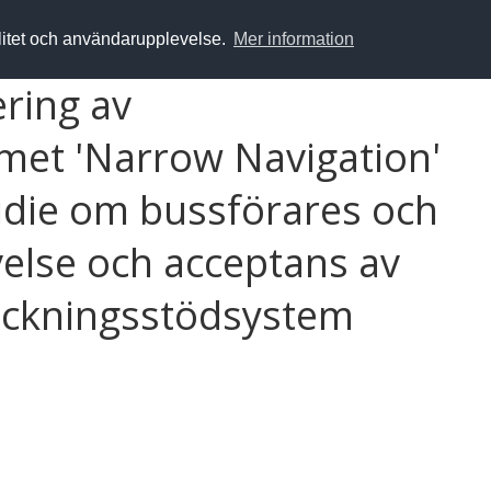
alitet och användarupplevelse.
Mer information
ering av
met 'Narrow Navigation'
tudie om bussförares och
else och acceptans av
ockningsstödsystem