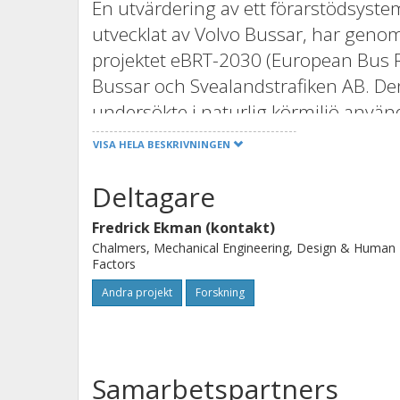
En utvärdering av ett förarstödsystem
utvecklat av Volvo Bussar, har genom
projektet eBRT-2030 (European Bus R
Bussar och Svealandstrafiken AB. Den
undersökte i naturlig körmiljö använ
automatiserar delar av dockningspro
VISA HELA BESKRIVNINGEN
stressande och kognitivt krävande. 
och acceptans utvecklades över tid 
Deltagare
automatiserade dockningar med NN-
Fredrick Ekman (kontakt)
Metod
Chalmers, Mechanical Engineering, Design & Human
Factors
En Volvo 7900 elbuss utrustad med 
Andra projekt
Forskning
busslinje i Västerås (Linje 1), Sverig
deltog i en 3,5 månader lång testperi
samlades in via intervjuer, enkäter 
utvärderades genom enkäter som jä
Samarbetspartners