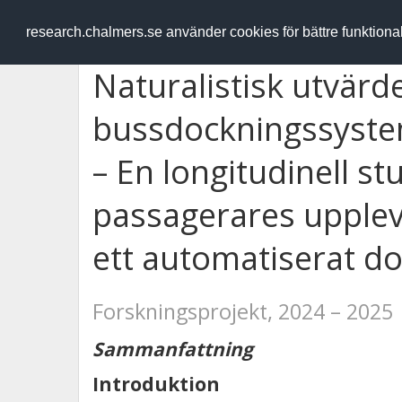
RESEARCH
.chalmers.se
research.chalmers.se använder cookies för bättre funktion
Naturalistisk utvärd
bussdockningssyste
– En longitudinell s
passagerares upplev
ett automatiserat d
Forskningsprojekt, 2024 – 2025
Sammanfattning
Introduktion