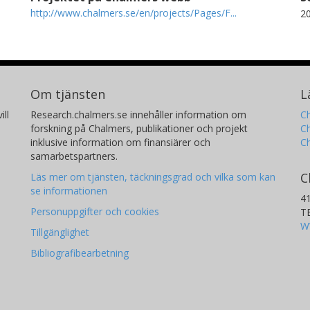
http://www.chalmers.se/en/projects/Pages/F...
2
Om tjänsten
L
ill
Research.chalmers.se innehåller information om
Ch
forskning på Chalmers, publikationer och projekt
Ch
inklusive information om finansiärer och
C
samarbetspartners.
C
Läs mer om tjänsten, täckningsgrad och vilka som kan
se informationen
4
Personuppgifter och cookies
T
W
Tillgänglighet
Bibliografibearbetning