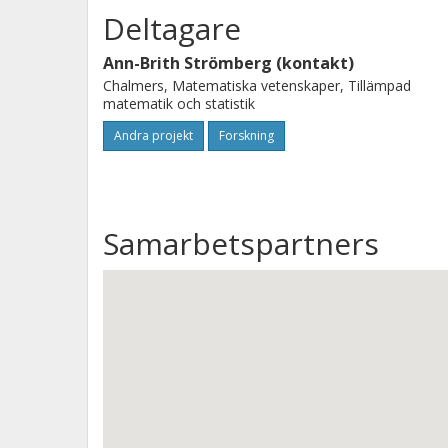
- Ökad tillgänglighet genom färre opl
Deltagare
organisationer och mot kund - Förbät
Ann-Brith Strömberg (kontakt)
Arbetet i fallstudierna kommer också 
Chalmers, Matematiska vetenskaper, Tillämpad
företag.
matematik och statistik
Andra projekt
Forskning
Samarbetspartners