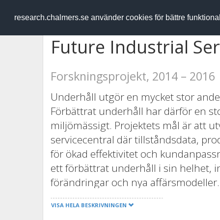
RESEARCH
.chalmers.se
research.chalmers.se använder cookies för bättre funktion
Future Industrial S
Forskningsprojekt, 2014 – 2016
Underhåll utgör en mycket stor ande
Förbättrat underhåll har därför en s
miljömässigt. Projektets mål är att u
servicecentral där tillståndsdata, p
för ökad effektivitet och kundanpass
ett förbättrat underhåll i sin helhet
förändringar och nya affärsmodeller.
resultaten är generella. Projektet fö
VISA HELA BESKRIVNINGEN
ger förbättringar på flera områden: - 