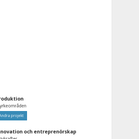
roduktion
tyrkeområden
Andra projekt
nnovation och entreprenörskap
ivkrafter