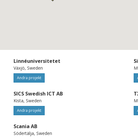
Linnéuniversitetet
S
Växjö, Sweden
M
Andra projekt
SICS Swedish ICT AB
T
Kista, Sweden
M
Andra projekt
Scania AB
Södertälja, Sweden