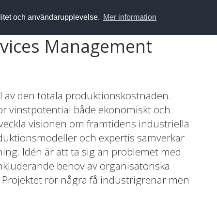
alitet och användarupplevelse.
Mer information
ervices Management
l av den totala produktionskostnaden.
tor vinstpotential både ekonomiskt och
tveckla visionen om framtidens industriella
roduktionsmodeller och expertis samverkar
ning. Idén är att ta sig an problemet med
, inkluderande behov av organisatoriska
 Projektet rör några få industrigrenar men
rväntas leda till metoder och tekniker som
Bättre resursutnyttjande ger hållbar tillväxt