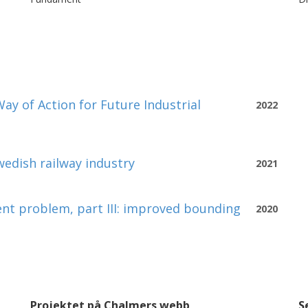
ay of Action for Future Industrial
2022
wedish railway industry
2021
nt problem, part III: improved bounding
2020
Projektet på Chalmers webb
S