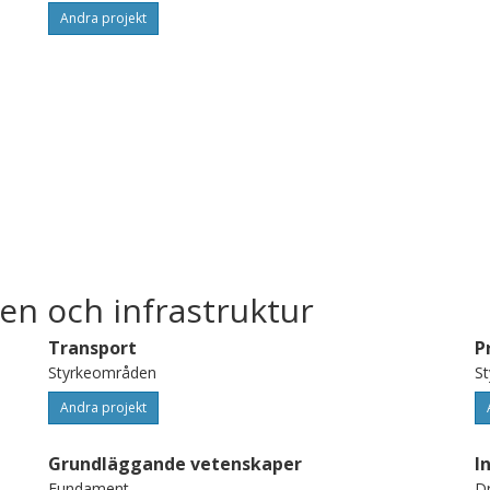
Andra projekt
en och infrastruktur
Transport
P
Styrkeområden
S
Andra projekt
Grundläggande vetenskaper
I
Fundament
Dr