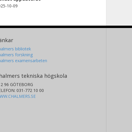
025-10-09
änkar
almers bibliotek
almers forskning
halmers examensarbeten
halmers tekniska högskola
12 96 GÖTEBORG
ELEFON: 031-772 10 00
WW.CHALMERS.SE