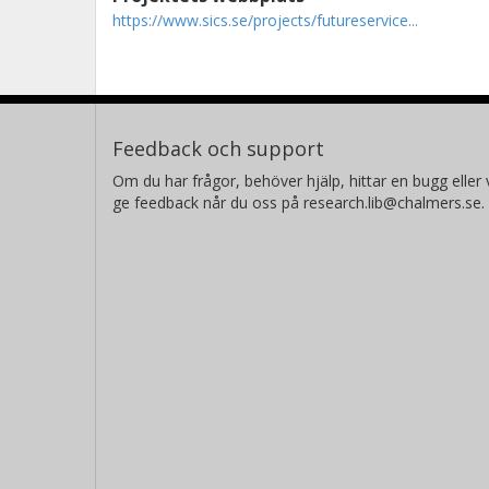
https://www.sics.se/projects/futureservice...
Feedback och support
Om du har frågor, behöver hjälp, hittar en bugg eller v
ge feedback når du oss på research.lib@chalmers.se.