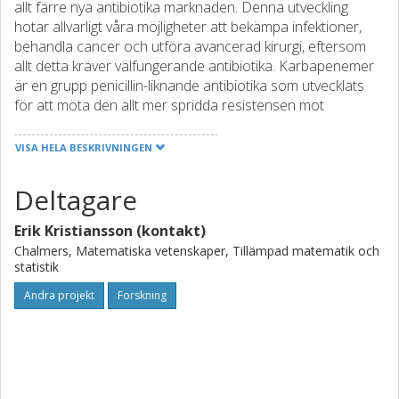
allt färre nya antibiotika marknaden. Denna utveckling
hotar allvarligt våra möjligheter att bekämpa infektioner,
behandla cancer och utföra avancerad kirurgi, eftersom
allt detta kräver välfungerande antibiotika. Karbapenemer
är en grupp penicillin-liknande antibiotika som utvecklats
för att möta den allt mer spridda resistensen mot
antibiotika av penicillin-typ. Tyvärr börjar nu även resistens
mot karbapenemer spridas. De resistenta bakterierna
VISA HELA BESKRIVNINGEN
bildar ett enzym som bryter ned antibiotikan, ett så kallat
karbapenemas. När karbapenemer inte fungerar längre
Deltagare
riskerar vi att stå helt utan behandlingsmöjligheter, något
som tyvärr redan har inträffat i vissa fall. För 70 år sedan
Erik Kristiansson (kontakt)
var de flesta sjukdomsframkallande bakterier känsliga för
Chalmers, Matematiska vetenskaper, Tillämpad matematik och
antibiotika, men i dag har många av dessa blivit resistenta.
statistik
Ett vanligt sätt för bakterier att bli resistenta är genom att
Andra projekt
Forskning
ta upp resistensgener från andra, ofta helt ofarliga
bakterier, i vår omgivning. Motståndskraft mot antibiotika
är inget nytt fenomen. Mikroorganismer lever i en kemisk
värld och kommunicerar och konkurrerar med hjälp av
molekyler. Detta har läkemedelsindustrin dragit fördel av