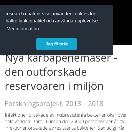
RESEARCH
.chalmers.se
research.chalmers.se använder cookies för
bättre funktionalitet och användarupplevelse.
In English
Mer information
Logga in
Jag förstår
Nya karbapenemaser -
den outforskade
reservoaren i miljön
Forskningsprojekt, 2013 – 2018
Infektioner orsakade av multiresistenta bakterier ökar över
hela världen. Bara i Europa dör 25000 personer per år av
infektioner orsakade av resistenta bakterier. Samtidigt når