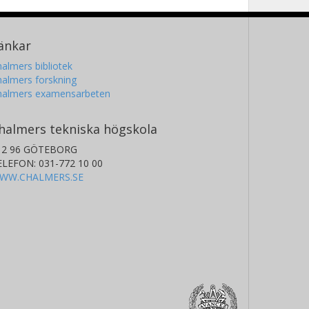
änkar
almers bibliotek
almers forskning
halmers examensarbeten
halmers tekniska högskola
12 96 GÖTEBORG
ELEFON: 031-772 10 00
WW.CHALMERS.SE