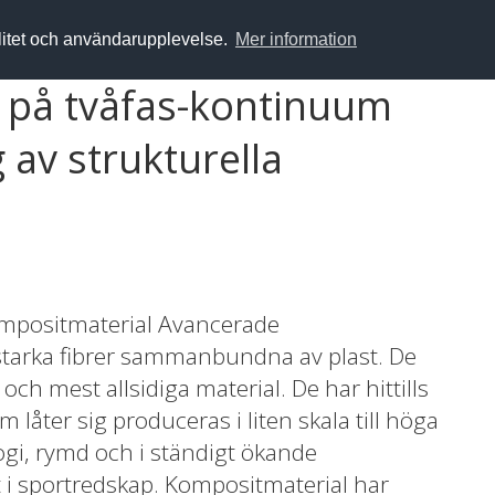
alitet och användarupplevelse.
Mer information
d på tvåfas-kontinuum
 av strukturella
mpositmaterial Avancerade
starka fibrer sammanbundna av plast. De
 och mest allsidiga material. De har hittills
 låter sig produceras i liten skala till höga
logi, rymd och i ständigt ökande
mt i sportredskap. Kompositmaterial har