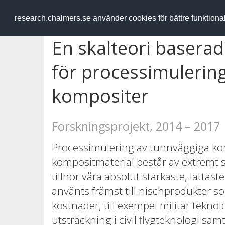
RESEARCH
.chalmers.se
research.chalmers.se använder cookies för bättre funktion
En skalteori basera
för processimulering
kompositer
Forskningsprojekt, 2014 – 2017
Processimulering av tunnväggiga ko
kompositmaterial består av extremt 
tillhör våra absolut starkaste, lättaste
använts främst till nischprodukter som
kostnader, till exempel militär tekno
utsträckning i civil flygteknologi sa