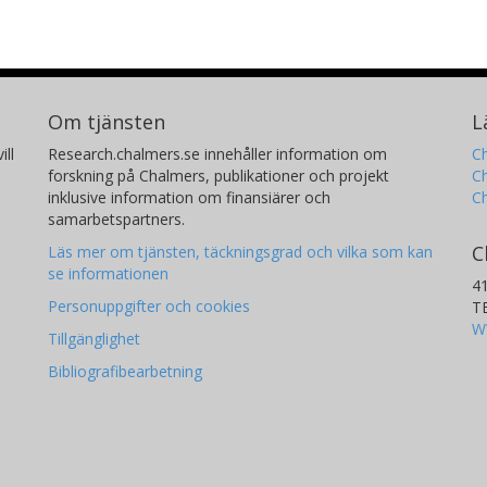
Om tjänsten
L
ill
Research.chalmers.se innehåller information om
Ch
forskning på Chalmers, publikationer och projekt
Ch
inklusive information om finansiärer och
C
samarbetspartners.
C
Läs mer om tjänsten, täckningsgrad och vilka som kan
se informationen
4
Personuppgifter och cookies
T
W
Tillgänglighet
Bibliografibearbetning