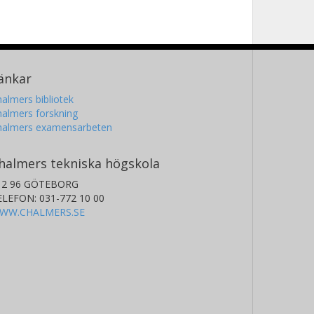
änkar
almers bibliotek
almers forskning
halmers examensarbeten
halmers tekniska högskola
12 96 GÖTEBORG
ELEFON: 031-772 10 00
WW.CHALMERS.SE