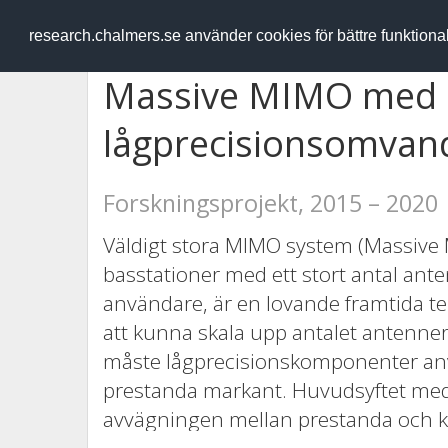
RESEARCH
.chalmers.se
research.chalmers.se använder cookies för bättre funktion
Massive MIMO med
lågprecisionsomvan
Forskningsprojekt, 2015 – 2020
Väldigt stora MIMO system (Massive MI
basstationer med ett stort antal anten
användare, är en lovande framtida te
att kunna skala upp antalet antenne
måste lågprecisionskomponenter anv
prestanda markant. Huvudsyftet med f
avvägningen mellan prestanda och ko