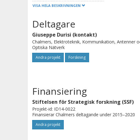
kommer att ligga på hårdvarubegräns
VISA HELA BESKRIVNINGEN
lågupplösta analog-till-digital- och d
huvudsakliga målen med projektet är 
Deltagare
datahastigheten i upplänk och nedlä
Giuseppe Durisi (kontakt)
använder lågprecisionsomvandlare ii)
Chalmers, Elektroteknik, Kommunikation, Antenner o
mottagaralgoritmer som närmar sig
Optiska Nätverk
iii) att kunna rekommendera tillräckl
Andra projekt
Forskning
fördelar som väldigt stora MIMO sys
föreslagna projektet är att stärka sa
område (utveckligen av framtida mobi
Finansiering
industrin, att publicera vetenskapliga
kunskapsutbytet mellan Chalmers oc
Stiftelsen för Strategisk forskning (SSF)
Projekt-id: ID14-0022
Finansierar Chalmers deltagande under 2015–2020
Andra projekt