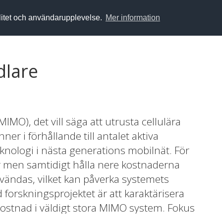
alitet och användarupplevelse.
Mer information
dlare
MO), det vill säga att utrusta cellulära
ner i förhållande till antalet aktiva
knologi i nästa generations mobilnät. För
r men samtidigt hålla nere kostnaderna
ändas, vilket kan påverka systemets
orskningsprojektet är att karaktärisera
stnad i väldigt stora MIMO system. Fokus